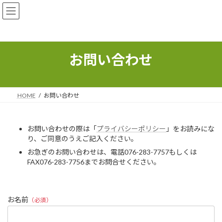
コ
ナ
ン
ビ
テ
ゲ
ン
ー
ツ
シ
へ
ョ
お問い合わせ
ス
ン
キ
に
ッ
移
プ
動
HOME
お問い合わせ
お問い合わせの際は「
プライバシーポリシー
」をお読みにな
り、ご同意のうえご記入ください。
お急ぎのお問い合わせは、電話076-283-7757もしくは
FAX076-283-7756までお問合せください。
お名前
（必須）